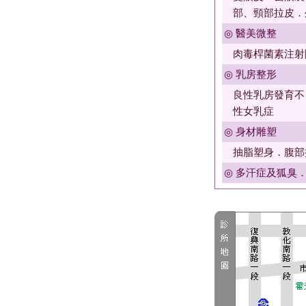
部、頸部拉皮．
◎ 醫美微整
肉毒桿菌素注射
◎ 乳房整形
良性乳房發育不
性女乳症
◎ 身材雕塑
抽脂塑身．腹部
◎ 多汗症及狐臭