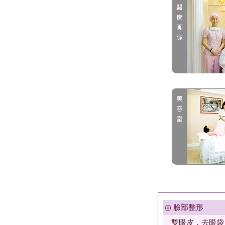
◎ 臉部整形
雙眼皮．去眼袋