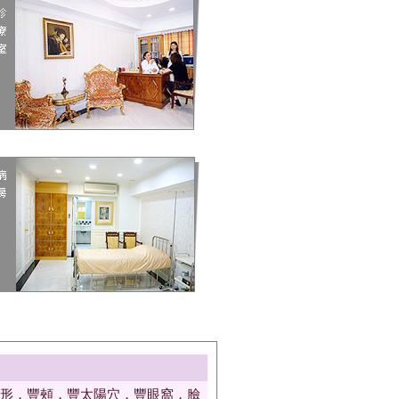
形．豐頰．豐太陽穴．豐眼窩．臉