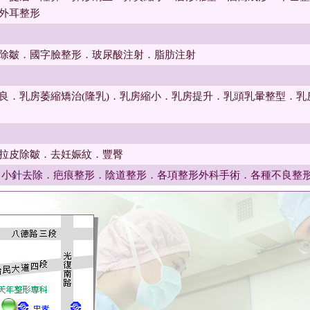
外耳整形
除皺．國字臉整形．玻尿酸注射．脂肪注射
良．乳房萎縮矯治(隆乳)．乳房縮小．乳房提升．乳頭乳暈整型．
拉皮除皺．去妊娠紋．豐臀
．小針
去除．疤痕整形．陰道整形．各項
整形外科手術．各種不良整