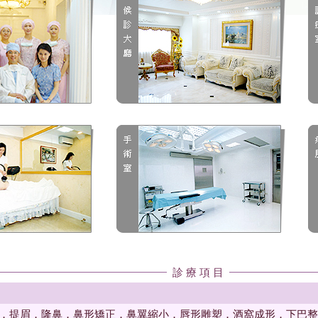
診 療 項 目
．提眉．隆鼻．鼻形矯正．鼻翼縮小．唇形雕塑．酒窩成形．下巴整