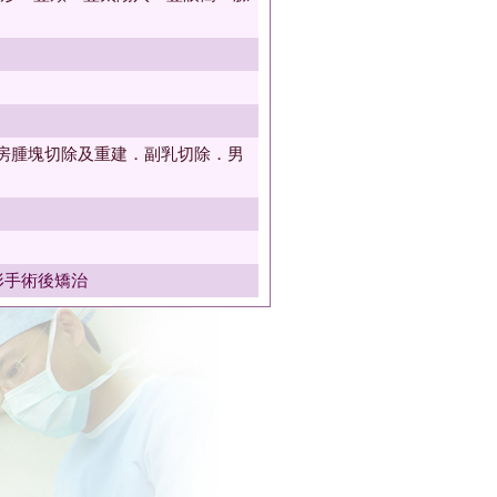
乳房腫塊切除及重建．副乳切除．男
形手術後矯治